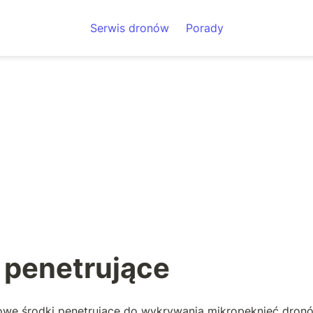
Serwis dronów
Porady
 penetrujące
we środki penetrujące do wykrywania mikropęknięć dron