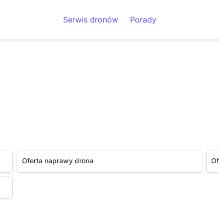
Serwis dronów
Porady
Oferta naprawy drona
Ofe
Oferta naprawy drona
Of